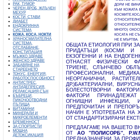
РАК, ТУМОР
ДОРИ НЕ ВИН
ЧЕРЕН ДРОБ, ЖЛЪЧЕН
КЪМ КОЖАТА 
МЕХУР
КОСМИТЕ.
К
КОСТИ, СТАВИ
ОТНОСИТЕЛН
ДИАБЕТ
ОТНОСИТЕЛН
ЕНДОКРИННА
МНОГО) ОКОС
СИСТЕМА
КОЖА, КОСА, НОКТИ
КОСАТА НЕ СЪ
ХРАНОСМИЛАТЕЛНА
НЕ Е МЪРТВА.
СИСТЕМА,
ОБЩАТА ЕТИОЛОГИЯ ПРИ З
ОТСЛАБВАНЕ,
ПРИДАТЪЦИ (КОСМИ И 
КОНСТИПАЦИЯ
ЕКЗОГЕННИ И НА ЕНДОГЕН
МЪЖКО ЗДРАВЕ
ЖЕНСКО ЗДРАВЕ
ОТНАСЯТ ФИЗИЧЕСКИ ФА
ЗАБАВЯНЕ НА
ТРИЕНЕ, СЛЪНЧЕВО ОБЛЪ
СТАРЕЕНЕТО
ПРОФЕСИОНАЛНИ, МЕДИКА
ТОНУС, ЕНЕРГИЯ,
РАБОТОСПОСОБНОСТ
НЕОРГАНИЧНИ, РАСТИТЕ
АНТИСТРЕС,
ДР.)БАКТЕРИАЛНИ, ВИРУС
АНТИДЕПРЕСИЯ,
БОЛЕСТОТВОРНИ ФАКТОР
РЕЛАКСАЦИЯ,СЪН
ФАКТОРИ ПРИНАДЛЕЖАТ
БЪБРЕЦИ,
ПИКОЧООТВОДНИ
ОГНИЩНИ ИНФЕКЦИИ, 
ПЪТИЩА
ПРЕДПОЧИТАН И ПРЕПОРЪ
ВИТАМИНИ
НАЧИН Е УПОТРЕБАТА НА 
МИНЕРАЛИ И
МИКРОЕЛЕМЕНТИ
ОТ СТАНДАРТИЗИРАНИ ЕКСТ
БРЕМЕННОСТ
ЗА СПОРТИСТИ
ПРЕДЛАГАМЕ НА ВАШЕТО В
МОЩНА
ОТ
АО ''ПОЛИСОРБ'',
P.W
ДЕТОКСИКАЦИЯ
ПРЕДНАЗНАЧЕНИ ЗА ПРОФИ