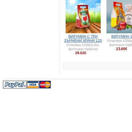
ВИРУMИН С ТРИ
ВИРУМИН 1
ЗЪРНЕНИ ХРАНИ 120
Опаковка 120бр/
Опаковка 120бр/2,5гр.
филтърни торб
23.60€
филтърни торбички
29.02€