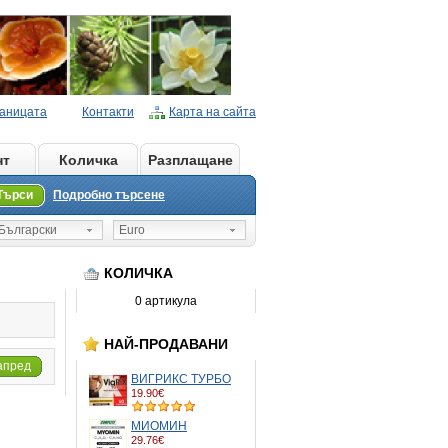
раницата
Контакти
Карта на сайта
нт
Количка
Разплащане
Търси
Подробно търсене
ългарски
Euro
КОЛИЧКА
0 артикула
НАЙ-ПРОДАВАНИ
апред
ВИГРИКС ТУРБО
19.90€
МИОМИН
29.76€