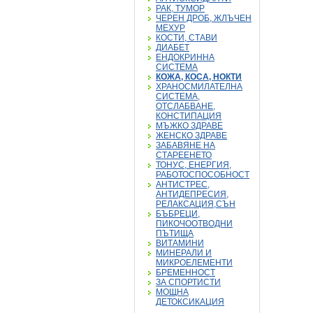
РАК, ТУМОР
ЧЕРЕН ДРОБ, ЖЛЪЧЕН
МЕХУР
КОСТИ, СТАВИ
ДИАБЕТ
ЕНДОКРИННА
СИСТЕМА
КОЖА, КОСА, НОКТИ
ХРАНОСМИЛАТЕЛНА
СИСТЕМА,
ОТСЛАБВАНЕ,
КОНСТИПАЦИЯ
МЪЖКО ЗДРАВЕ
ЖЕНСКО ЗДРАВЕ
ЗАБАВЯНЕ НА
СТАРЕЕНЕТО
ТОНУС, ЕНЕРГИЯ,
РАБОТОСПОСОБНОСТ
АНТИСТРЕС,
АНТИДЕПРЕСИЯ,
РЕЛАКСАЦИЯ,СЪН
БЪБРЕЦИ,
ПИКОЧООТВОДНИ
ПЪТИЩА
ВИТАМИНИ
МИНЕРАЛИ И
МИКРОЕЛЕМЕНТИ
БРЕМЕННОСТ
ЗА СПОРТИСТИ
МОЩНА
ДЕТОКСИКАЦИЯ