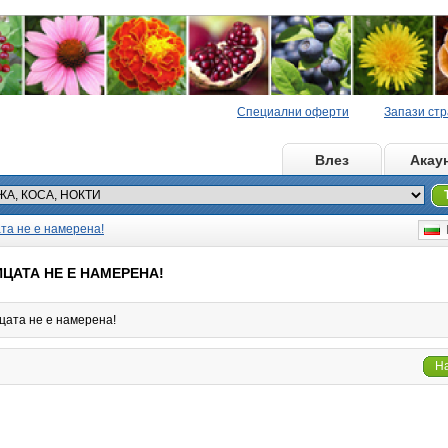
Специални оферти
Запази ст
Начало
Влез
Акау
та не е намерена!
Б
ЦАТА НЕ Е НАМЕРЕНА!
цата не е намерена!
Н