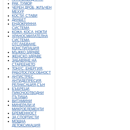
РАК, ТУМОР
ЧЕРЕН ДРОБ, ЖЛЪЧЕН
МЕХУР
КОСТИ, СТАВИ
ДИАБЕТ
ЕНДОКРИННА
СИСТЕМА
КОЖА, КОСА, НОКТИ
ХРАНОСМИЛАТЕЛНА
СИСТЕМА,
ОТСЛАБВАНЕ,
КОНСТИПАЦИЯ
МЪЖКО ЗДРАВЕ
ЖЕНСКО ЗДРАВЕ
ЗАБАВЯНЕ НА
СТАРЕЕНЕТО
ТОНУС, ЕНЕРГИЯ,
РАБОТОСПОСОБНОСТ
АНТИСТРЕС,
АНТИДЕПРЕСИЯ,
РЕЛАКСАЦИЯ,СЪН
БЪБРЕЦИ,
ПИКОЧООТВОДНИ
ПЪТИЩА
ВИТАМИНИ
МИНЕРАЛИ И
МИКРОЕЛЕМЕНТИ
БРЕМЕННОСТ
ЗА СПОРТИСТИ
МОЩНА
ДЕТОКСИКАЦИЯ