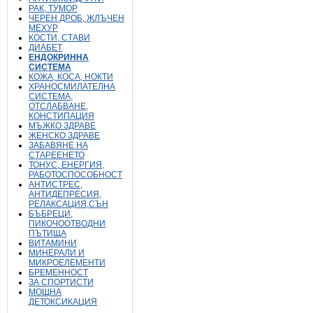
РАК, ТУМОР
ЧЕРЕН ДРОБ, ЖЛЪЧЕН
МЕХУР
КОСТИ, СТАВИ
ДИАБЕТ
ЕНДОКРИННА
СИСТЕМА
КОЖА, КОСА, НОКТИ
ХРАНОСМИЛАТЕЛНА
СИСТЕМА,
ОТСЛАБВАНЕ,
КОНСТИПАЦИЯ
МЪЖКО ЗДРАВЕ
ЖЕНСКО ЗДРАВЕ
ЗАБАВЯНЕ НА
СТАРЕЕНЕТО
ТОНУС, ЕНЕРГИЯ,
РАБОТОСПОСОБНОСТ
АНТИСТРЕС,
АНТИДЕПРЕСИЯ,
РЕЛАКСАЦИЯ,СЪН
БЪБРЕЦИ,
ПИКОЧООТВОДНИ
ПЪТИЩА
ВИТАМИНИ
МИНЕРАЛИ И
МИКРОЕЛЕМЕНТИ
БРЕМЕННОСТ
ЗА СПОРТИСТИ
МОЩНА
ДЕТОКСИКАЦИЯ